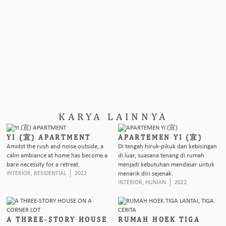
KARYA LAINNYA
YI (宜) APARTMENT
APARTEMEN YI (宜)
Amidst the rush and noise outside, a
Di tengah hiruk-pikuk dan kebisingan
calm ambiance at home has become a
di luar, suasana tenang di rumah
bare necessity for a retreat.
menjadi kebutuhan mendasar untuk
INTERIOR
,
RESIDENTIAL
2022
menarik diri sejenak.
INTERIOR
,
HUNIAN
2022
A THREE-STORY HOUSE
RUMAH HOEK TIGA