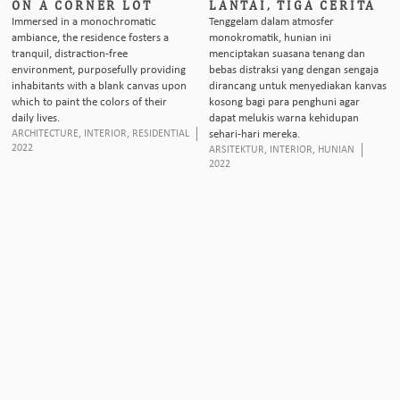
ON A CORNER LOT
LANTAI, TIGA CERITA
Immersed in a monochromatic
Tenggelam dalam atmosfer
ambiance, the residence fosters a
monokromatik, hunian ini
tranquil, distraction-free
menciptakan suasana tenang dan
environment, purposefully providing
bebas distraksi yang dengan sengaja
inhabitants with a blank canvas upon
dirancang untuk menyediakan kanvas
which to paint the colors of their
kosong bagi para penghuni agar
daily lives.
dapat melukis warna kehidupan
ARCHITECTURE
,
INTERIOR
,
RESIDENTIAL
sehari-hari mereka.
2022
ARSITEKTUR
,
INTERIOR
,
HUNIAN
2022