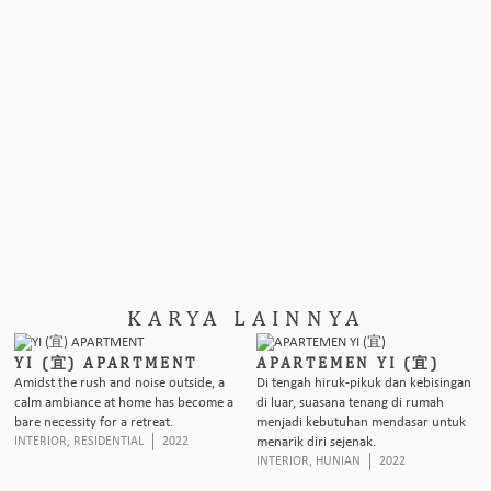
KARYA LAINNYA
YI (宜) APARTMENT
APARTEMEN YI (宜)
Amidst the rush and noise outside, a
Di tengah hiruk-pikuk dan kebisingan
calm ambiance at home has become a
di luar, suasana tenang di rumah
bare necessity for a retreat.
menjadi kebutuhan mendasar untuk
INTERIOR
,
RESIDENTIAL
2022
menarik diri sejenak.
INTERIOR
,
HUNIAN
2022