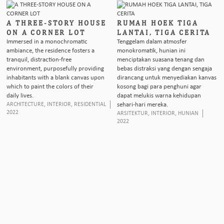
A THREE-STORY HOUSE
RUMAH HOEK TIGA
ON A CORNER LOT
LANTAI, TIGA CERITA
Immersed in a monochromatic
Tenggelam dalam atmosfer
ambiance, the residence fosters a
monokromatik, hunian ini
tranquil, distraction-free
menciptakan suasana tenang dan
environment, purposefully providing
bebas distraksi yang dengan sengaja
inhabitants with a blank canvas upon
dirancang untuk menyediakan kanvas
which to paint the colors of their
kosong bagi para penghuni agar
daily lives.
dapat melukis warna kehidupan
ARCHITECTURE
,
INTERIOR
,
RESIDENTIAL
sehari-hari mereka.
2022
ARSITEKTUR
,
INTERIOR
,
HUNIAN
2022